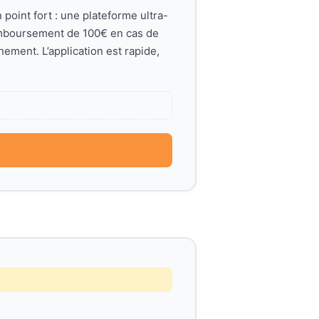
 point fort : une plateforme ultra-
remboursement de 100€ en cas de
ement. L’application est rapide,