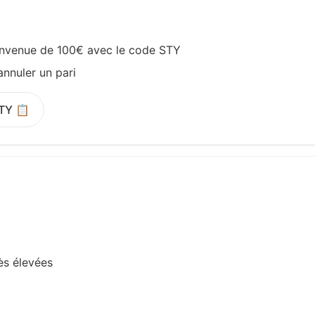
nvenue de 100€ avec le code STY
'annuler un pari
TY
📋
ès élevées