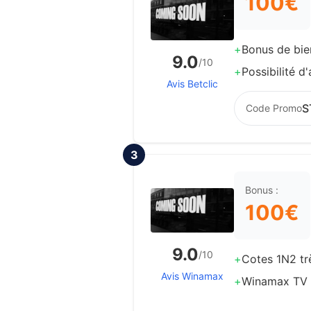
100€
+
Bonus de bie
9.0
/10
+
Possibilité d
Avis Betclic
S
Code Promo
3
Bonus :
100€
9.0
/10
+
Cotes 1N2 tr
Avis Winamax
+
Winamax TV