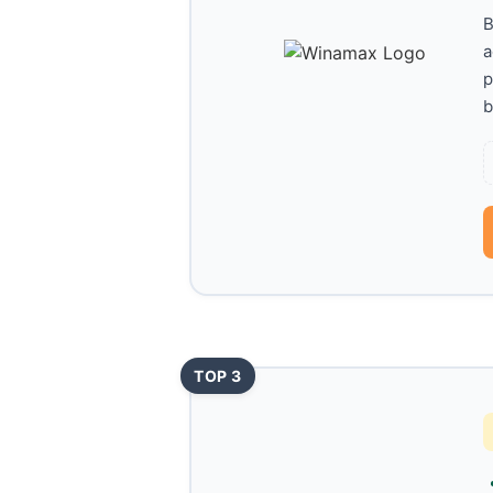
B
a
p
b
TOP 3