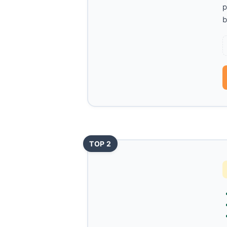
p
b
TOP 2